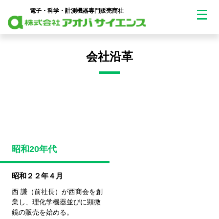
メ
電子・科学・計測機器専門販売商社
ニ
ュ
会社沿革
ー
を
開
く
昭和20年代
昭和２２年４月
西 謙（前社長）が西商会を創
業し、
理化学機器並びに顕微
鏡の販売を始める。