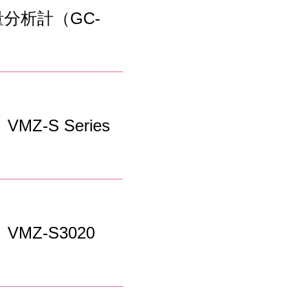
分析計（GC-
Z-S Series
MZ-S3020