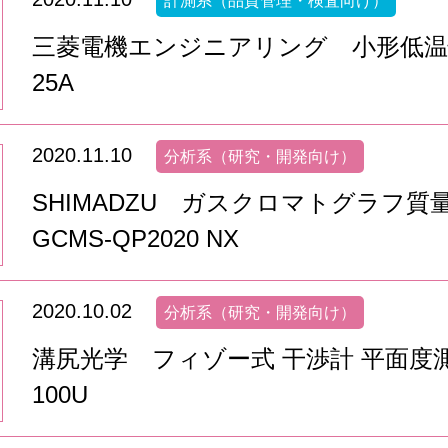
計測系（品質管理・検査向け）
三菱電機エンジニアリング 小形低温恒
25A
2020.11.10
分析系（研究・開発向け）
SHIMADZU ガスクロマトグラフ
GCMS-QP2020 NX
2020.10.02
分析系（研究・開発向け）
溝尻光学 フィゾー式 干渉計 平面度測
100U