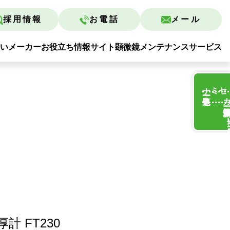
採用情報
お電話
メール
いメーカー
お役立ち情報サイト
顕微鏡メンテナンスサービス
ー一覧・申込
セミナ
ー最新情
取り
 FT230