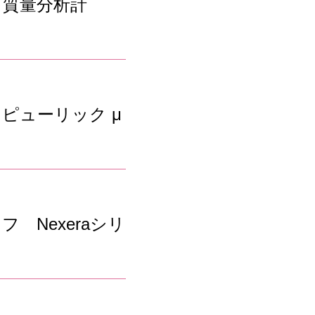
フ質量分析計
ピューリック μ
 Nexeraシリ