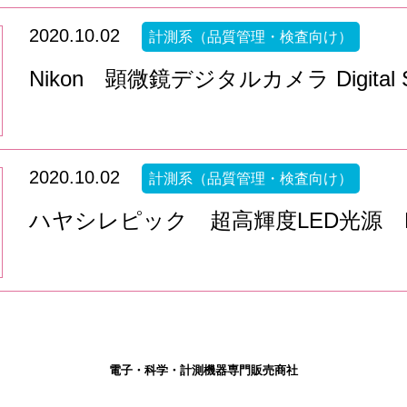
2020.10.02
計測系（品質管理・検査向け）
Nikon 顕微鏡デジタルカメラ Digital Si
2020.10.02
計測系（品質管理・検査向け）
ハヤシレピック 超高輝度LED光源 LA-
電子・科学・計測機器専門販売商社