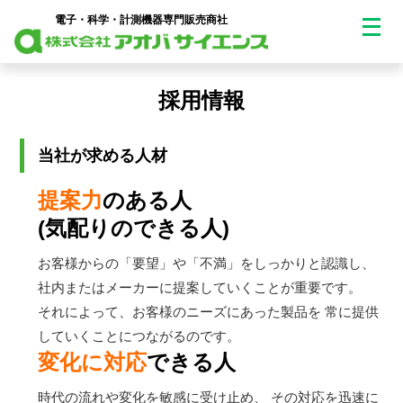
メ
電子・科学・計測機器専門販売商社
ニ
ュ
採用情報
ー
当社が求める人材
を
開
提案力
のある人
(気配りのできる人)
く
お客様からの「要望」や「不満」をしっかりと認識し、
社内またはメーカーに提案していくことが重要です。
それによって、お客様のニーズにあった製品を
常に提供
していくことにつながるのです。
変化に対応
できる人
時代の流れや変化を敏感に受け止め、
その対応を迅速に